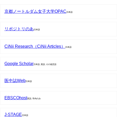
京都ノートルダム女子大学OPAC
日本語
リポジトリのあ
日本語
CiNii Research（CiNii Articles）
日本語
Google Scholar
日本語, 英語, その他言語
医中誌Web
日本語
EBSCOhost
英語, 学内のみ
J-STAGE
日本語