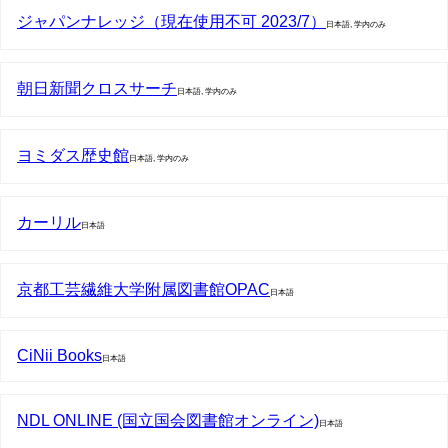
ジャパンナレッジ（現在使用不可 2023/7）
日本語, 学内のみ
朝日新聞クロスサーチ
日本語, 学内のみ
ヨミダス歴史館
日本語, 学内のみ
カーリル
日本語
京都工芸繊維大学附属図書館OPAC
日本語
CiNii Books
日本語
NDL ONLINE (国立国会図書館オンライン)
日本語