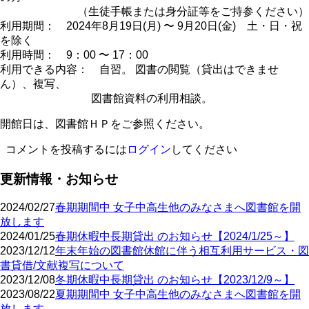
（生徒手帳または身分証等をご持参ください）
利用期間： 2024年8月19日(月) 〜 9月20日(金) 土・日・祝
を除く
利用時間： 9：00 〜 17：00
利用できる内容： 自習。 図書の閲覧（貸出はできませ
ん）、複写、
図書館資料の利用相談。
開館日は、図書館ＨＰをご参照ください。
コメントを投稿するには
ログイン
してください
更新情報・お知らせ
2024/02/27
春期期間中 女子中高生他のみなさまへ図書館を開
放します
2024/01/25
春期休暇中長期貸出 のお知らせ【2024/1/25～】
2023/12/12
年末年始の図書館休館に伴う相互利用サービス・図
書貸借/文献複写について
2023/12/08
冬期休暇中長期貸出 のお知らせ【2023/12/9～】
2023/08/22
夏期期間中 女子中高生他のみなさまへ図書館を開
放します